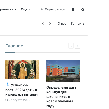
транника
Еще
Подписаться
О нас
Контакты
Главное
Успенский
Определены даты
пост-2026: даты и
каникул для
календарь питания
школьников в
5 августа 2026
новом учебном
году