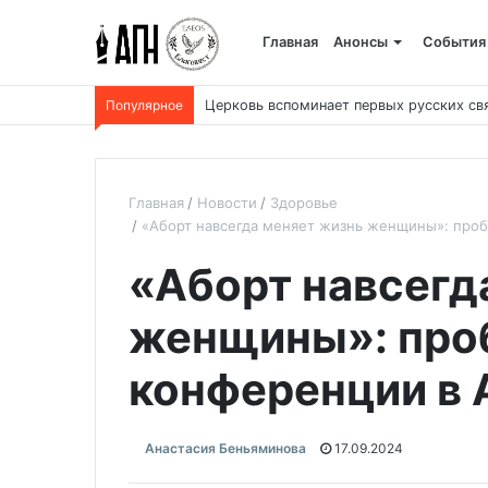
Главная
Анонсы
События
Популярное
Скончался один из старейших священно
Главная
Новости
Здоровье
«Аборт навсегда меняет жизнь женщины»: проб
«Аборт навсегд
женщины»: проб
конференции в 
Анастасия Беньяминова
17.09.2024