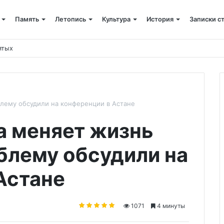
Память
Летопись
Культура
История
Записки с
служителей Казахстана
лему обсудили на конференции в Астане
а меняет жизнь
лему обсудили на
Астане
1071
4 минуты