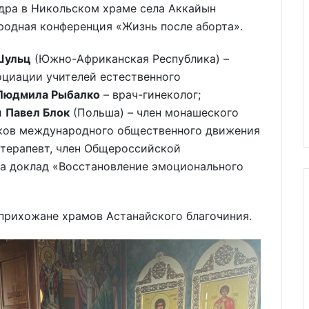
ндра в Никольском храме села Аккайын
родная конференция «Жизнь после аборта».
Шульц
(Южно-Африканская Республика) –
циации учителей естественного
Людмила Рыбалко
– врач-гинеколог;
и
Павел Блок
(Польша) – член монашеского
иков международного общественного движения
терапевт, член Общероссийской
ла доклад «Восстановление эмоционального
прихожане храмов Астанайского благочиния.