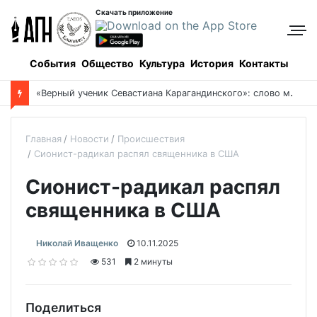
Скачать приложение
События
Общество
Культура
История
Контакты
«
Верный ученик Севастиана Карагандинского»: слово митрополита Александра о почившем схиархимандрите Пахомии
Главная
Новости
Происшествия
Сионист-радикал распял священника в США
Сионист-радикал распял
священника в США
Николай Иващенко
10.11.2025
531
2 минуты
Поделиться