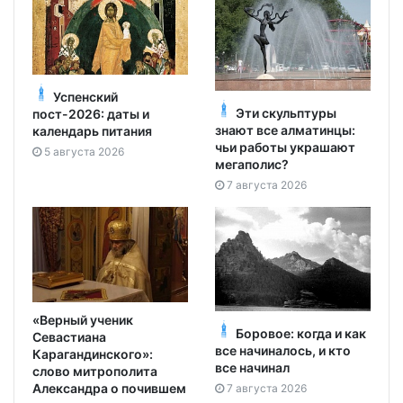
Успенский
Эти скульптуры
пост-2026: даты и
знают все алматинцы:
календарь питания
чьи работы украшают
5 августа 2026
мегаполис?
7 августа 2026
«Верный ученик
Боровое: когда и как
Севастиана
все начиналось, и кто
Карагандинского»:
все начинал
слово митрополита
Александра о почившем
7 августа 2026