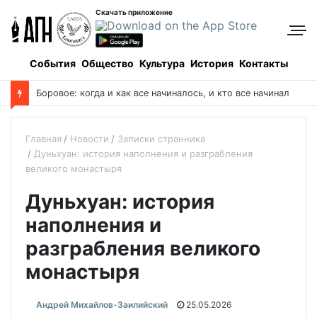
Скачать приложение
События
Общество
Культура
История
Контакты
Боровое: когда и как все начиналось, и кто все начинал
Главная
Новости
Записки странника
Дуньхуан: история наполнения и разграбления
великого монастыря
Дуньхуан: история
наполнения и
разграбления великого
монастыря
Андрей Михайлов-Заилийский
25.05.2026