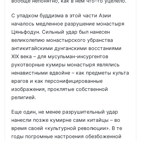
вообще непонятно, как в нем что-то уцелело.
С упадком буддизма в этой части Азии
началось медленное разрушение монастыря
Цяньфодун. Сильный удар был нанесен
великолепию монастырского убранства
антикитайскими дунганскими восстаниями
XIX века – для мусульман-инсургентов
рукотворные кумиры монастыря являлись
ненавистными вдвойне – как предметы культа
врагов и как персонифицированные
изображения, проклятые собственной
религией.
Еще один, не менее разрушительный удар
нанесли позже кумирне сами китайцы – во
время своей «культурной революции». В те
годы погромные настроения обезбоженной