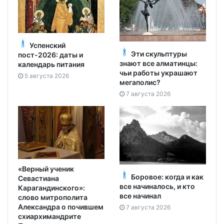
Успенский
Эти скульптуры
пост-2026: даты и
знают все алматинцы:
календарь питания
чьи работы украшают
5 августа 2026
мегаполис?
7 августа 2026
«Верный ученик
Боровое: когда и как
Севастиана
все начиналось, и кто
Карагандинского»:
все начинал
слово митрополита
Александра о почившем
7 августа 2026
схиархимандрите