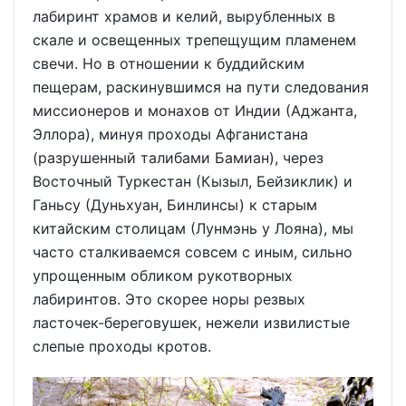
лабиринт храмов и келий, вырубленных в
скале и освещенных трепещущим пламенем
свечи. Но в отношении к буддийским
пещерам, раскинувшимся на пути следования
миссионеров и монахов от Индии (Аджанта,
Эллора), минуя проходы Афганистана
(разрушенный талибами Бамиан), через
Восточный Туркестан (Кызыл, Бейзиклик) и
Ганьсу (Дуньхуан, Бинлинсы) к старым
китайским столицам (Лунмэнь у Лояна), мы
часто сталкиваемся совсем с иным, сильно
упрощенным обликом рукотворных
лабиринтов. Это скорее норы резвых
ласточек-береговушек, нежели извилистые
слепые проходы кротов.