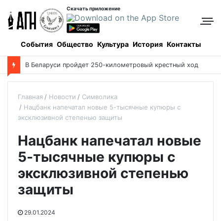
Скачать приложение
События
Общество
Культура
История
Контакты
В Беларуси пройдет 250-километровый крестный ход
Главная
Новости
Символика
Нацбанк напечатал новые 5-тысячные купюры с
эксклюзивной степенью защиты
Нацбанк напечатал новые
5-тысячные купюры с
эксклюзивной степенью
защиты
29.01.2024