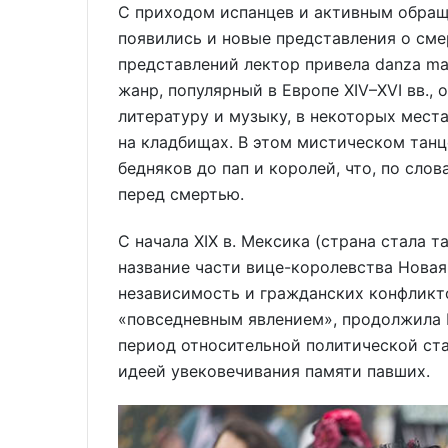
С приходом испанцев и активным обращ
появились и новые представления о смер
представлений лектор привела danza mac
жанр, популярный в Европе XIV–XVI вв.,
литературу и музыку, в некоторых мест
на кладбищах. В этом мистическом танц
бедняков до пап и королей, что, по сло
перед смертью.
С начала XIX в. Мексика (страна стала та
название части вице-королевства Новая 
независимость и гражданских конфликто
«повседневным явлением», продолжила К
период относительной политической ста
идеей увековечивания памяти павших.