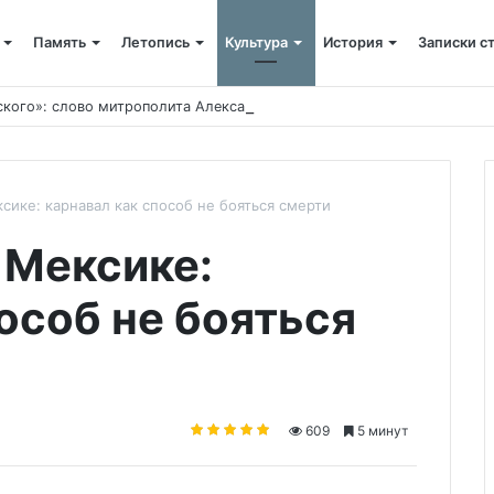
Память
Летопись
Культура
История
Записки с
ского»: слово митрополита Александра о почившем схиархимандрит
сике: карнавал как способ не бояться смерти
 Мексике:
особ не бояться
609
5 минут