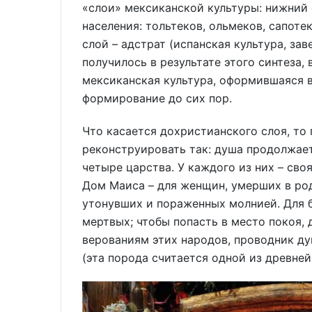
«слои» мексиканской культуры: нижний 
населения: тольтеков, ольмеков, сапоте
слой – адстрат (испанская культура, заве
получилось в результате этого синтеза, 
мексиканская культура, оформившаяся в
формирование до сих пор.
Что касается дохристианского слоя, то
реконструировать так: душа продолжает
четыре царства. У каждого из них – сво
Дом Маиса – для женщин, умерших в род
утонувших и пораженных молнией. Для 
мертвых; чтобы попасть в место покоя,
верованиям этих народов, проводник ду
(эта порода считается одной из древней