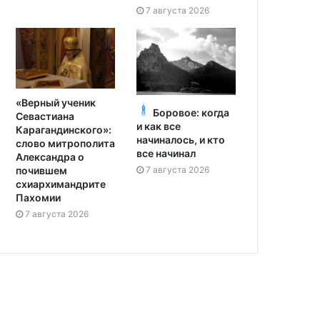
7 августа 2026
«Верный ученик
Боровое: когда
Севастиана
и как все
Карагандинского»:
начиналось, и кто
слово митрополита
все начинал
Александра о
7 августа 2026
почившем
схиархимандрите
Пахомии
7 августа 2026