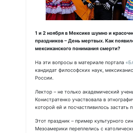
1 и 2 ноября в Мексике шумно и красоч
праздников – День мертвых. Как появил
мексиканского понимания смерти?
На эти вопросы в материале портала
«Б
кандидат философских наук, мексиканис
России.
Лектор – не только академический учены
Конистратенко участвовала в этнографи
которой ей и посчастливилось застать 
Этот праздник – пример культурного си
Мезоамерики переплелись с католическ