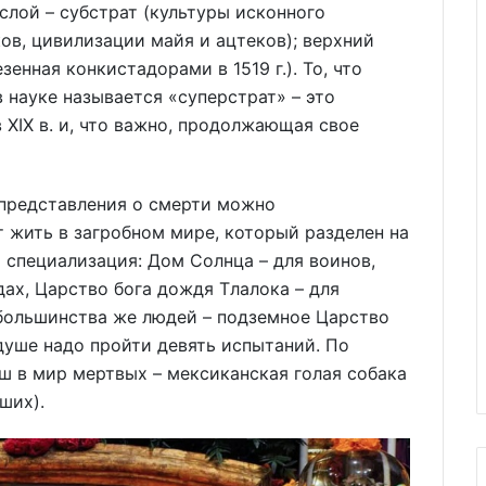
слой – субстрат (культуры исконного
ков, цивилизации майя и ацтеков); верхний
зенная конкистадорами в 1519 г.). То, что
в науке называется «суперстрат» – это
 XIX в. и, что важно, продолжающая свое
 представления о смерти можно
 жить в загробном мире, который разделен на
я специализация: Дом Солнца – для воинов,
ах, Царство бога дождя Тлалока – для
большинства же людей – подземное Царство
 душе надо пройти девять испытаний. По
ш в мир мертвых – мексиканская голая собака
ших).