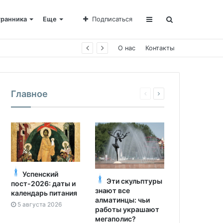
транника
Еще
Подписаться
е Пахомии
О нас
Контакты
Главное
Успенский
Эти скульптуры
пост-2026: даты и
знают все
календарь питания
алматинцы: чьи
5 августа 2026
работы украшают
мегаполис?