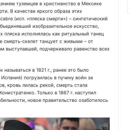
ением туземцев в христианство в Мексике
ти. В качестве яркого образа этих
abre (исп. «пляска смерти») – синтетический
 объединявший изобразительное искусство,
ах пляска исполнялась как ритуальный танец
е смерть-скелет танцует с живыми – от
вам выступавшей, подчеркивало равенство всех
к называться в 1821 г., ранее это было
Испания) погрузилась в пучину войн за
в, кровь лилась рекой, смерть стала
онистратенко. Только в 1867 г. наступил
бильности, новое правительство озаботилось