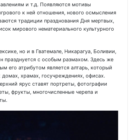
авлениям и т.д. Появляются мотивы
игрового к ней отношения, нового осмысления
ваются традиции празднования Дня мертвых,
писок мирового нематериального культурного
ксике, но и в Гватемале, Никарагуа, Боливии,
он празднуется с особым размахом. Здесь же
ым его атрибутом является алтарь, который
 домах, храмах, госучреждениях, офисах.
верхний ярус ставят портреты, фотографии
еты, фрукты, многочисленные черепа и
ты.