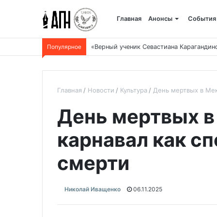
Главная
Анонсы
События
Популярное
«Верный ученик Севастиана Карагандин
Главная
Новости
Культура
День мертвых в Мек
День мертвых в
карнавал как сп
смерти
Николай Иващенко
06.11.2025