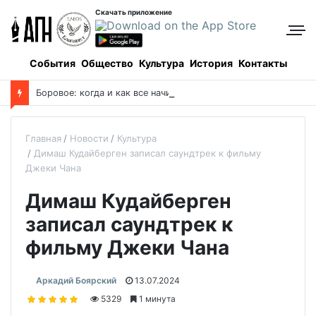
Скачать приложение
События
Общество
Культура
История
Контакты
Боровое: когда и как все начиналось, и кто все начинал
Главная
Новости
Культура
Димаш Кудайберген записал саундтрек к фильму
Джеки Чана
Димаш Кудайберген
записал саундтрек к
фильму Джеки Чана
Аркадий Боярский
13.07.2024
5329
1 минута