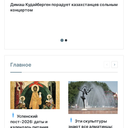
Димаш Кудайберген порадует казахстанцев сольным
концертом
Главное
Успенский
Эти скульптуры
пост-2026: даты и
знают все алматинцы:
календарь питания