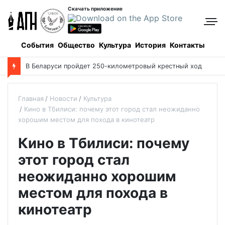
Скачать приложение
События
Общество
Культура
История
Контакты
В Беларуси пройдет 250-километровый крестный ход
Главная
Новости
Культура
Кино в Тбилиси: почему этот город стал неожиданно
хорошим местом для похода в кинотеатр
Кино в Тбилиси: почему
этот город стал
неожиданно хорошим
местом для похода в
кинотеатр