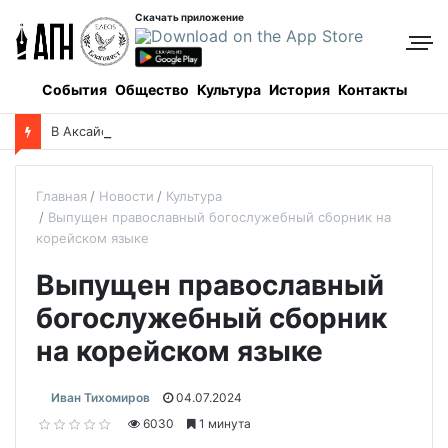
Скачать приложение
События
Общество
Культура
История
Контакты
В
Аксайском ските состоится торжественное богослужение в память о святых Серафиме и Феогносте
Главная
Новости
Культура
Выпущен православный богослужебный сборник на
корейском языке
Выпущен православный
богослужебный сборник
на корейском языке
Иван Тихомиров
04.07.2024
6030
1 минута