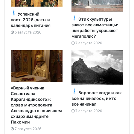
Успенский
Эти скульптуры
пост-2026: даты и
знают все алматинцы:
календарь питания
чьи работы украшают
5 августа 2026
мегаполис?
7 августа 2026
«Верный ученик
Боровое: когда и как
Севастиана
все начиналось, и кто
Карагандинского»:
все начинал
слово митрополита
Александра о почившем
7 августа 2026
схиархимандрите
Пахомии
7 августа 2026