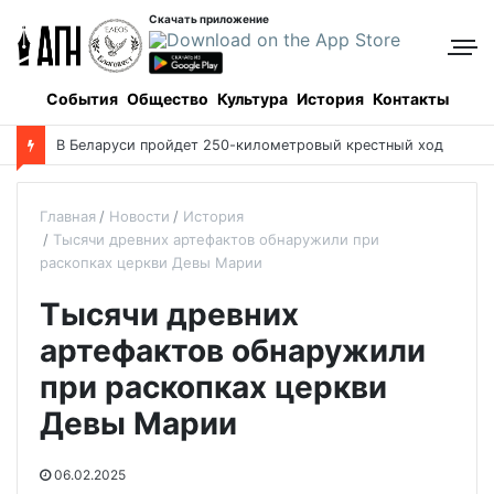
Скачать приложение
События
Общество
Культура
История
Контакты
В Беларуси пройдет 250-километровый крестный ход
Главная
Новости
История
Тысячи древних артефактов обнаружили при
раскопках церкви Девы Марии
Тысячи древних
артефактов обнаружили
при раскопках церкви
Девы Марии
06.02.2025