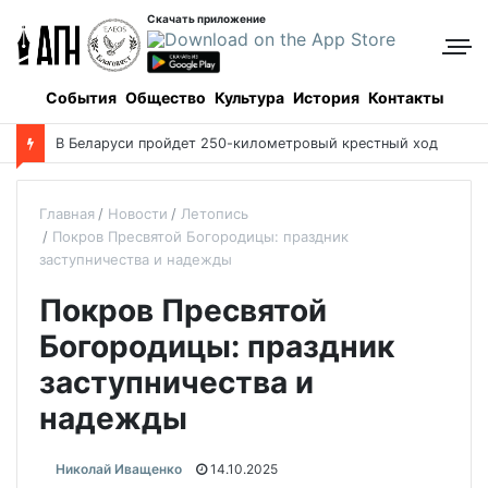
Скачать приложение
События
Общество
Культура
История
Контакты
В Беларуси пройдет 250-километровый крестный ход
Главная
Новости
Летопись
Покров Пресвятой Богородицы: праздник
заступничества и надежды
Покров Пресвятой
Богородицы: праздник
заступничества и
надежды
Николай Иващенко
14.10.2025