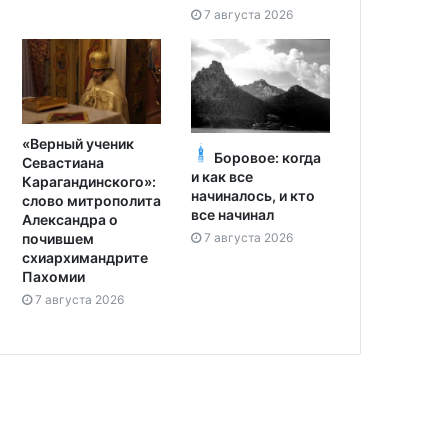
7 августа 2026
«Верный ученик
Боровое: когда
Севастиана
и как все
Карагандинского»:
начиналось, и кто
слово митрополита
все начинал
Александра о
7 августа 2026
почившем
схиархимандрите
Пахомии
7 августа 2026