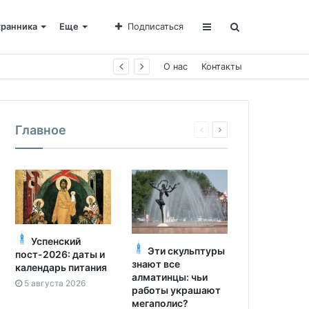
транника
Еще
Подписаться
е Пахомии
О нас
Контакты
Главное
Успенский
Эти скульптуры
пост-2026: даты и
знают все
календарь питания
алматинцы: чьи
5 августа 2026
работы украшают
мегаполис?