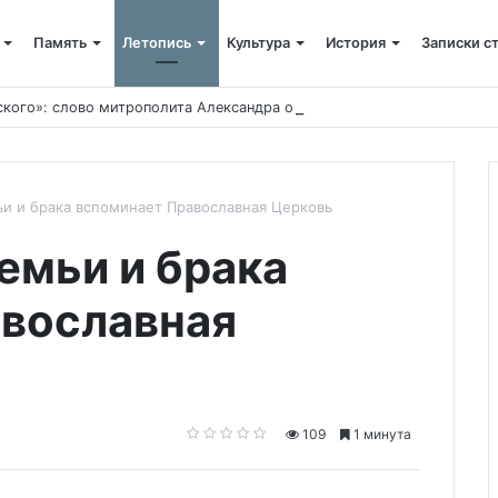
Память
Летопись
Культура
История
Записки с
ского»: слово митрополита Александра о почившем схиархимандрит
и и брака вспоминает Православная Церковь
емьи и брака
авославная
109
1 минута