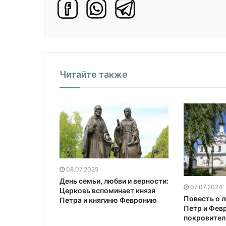
Читайте также
08.07.2025
День семьи, любви и верности:
07.07.2024
Церковь вспоминает князя
Повесть о л
Петра и княгиню Февронию
Петр и Фев
покровител