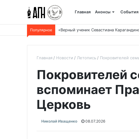
Главная
Анонсы
События
Популярное
«Верный ученик Севастиана Карагандин
Главная
Новости
Летопись
Покровителей семь
Покровителей с
вспоминает Пр
Церковь
Николай Иващенко
08.07.2026