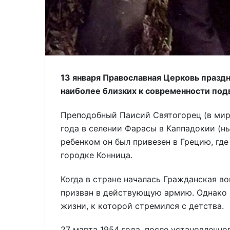
13 января Православная Церковь праздн
наиболее близких к современности под
Преподобный Паисий Святогорец (в миру
года в селении Фарасы в Каппадокии (н
ребенком он был привезен в Грецию, гд
городке Конница.
Когда в стране началась Гражданская во
призван в действующую армию. Однако 
жизни, к которой стремился с детства.
27 марта 1954 года, после установленн