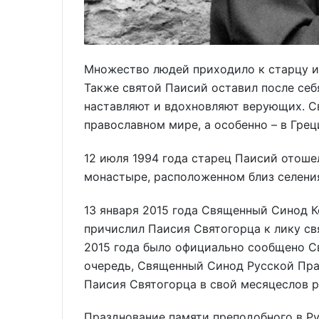
Множество людей приходило к старцу и
Также святой Паисий оставил после себ
наставляют и вдохновляют верующих. С
православном мире, а особенно – в Грец
12 июля 1994 года старец Паисий отоше
монастыре, расположенном близ селени
13 января 2015 года Священный Синод 
причислил Паисия Святогорца к лику свя
2015 года было официально сообщено С
очередь, Священный Синод Русской Пра
Паисия Святогорца в свой месяцеслов р
Празднование памяти преподобного в Ру