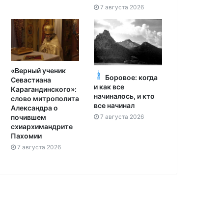
7 августа 2026
«Верный ученик
Боровое: когда
Севастиана
и как все
Карагандинского»:
начиналось, и кто
слово митрополита
все начинал
Александра о
7 августа 2026
почившем
схиархимандрите
Пахомии
7 августа 2026