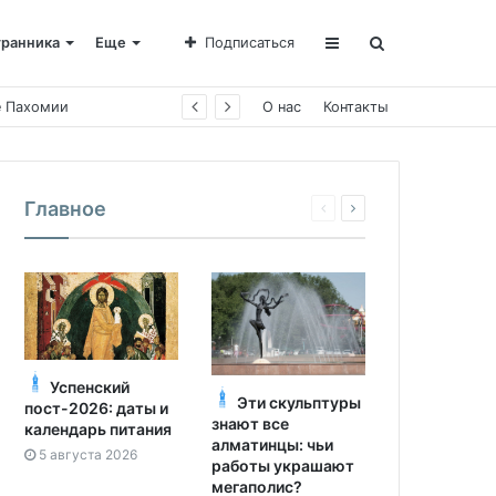
транника
Еще
Подписаться
О нас
Контакты
Главное
Успенский
Эти скульптуры
пост-2026: даты и
знают все
календарь питания
алматинцы: чьи
5 августа 2026
работы украшают
мегаполис?