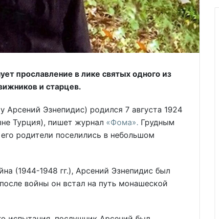
ует прославление в лике святых одного из
вижников и старцев.
 Арсений Эзнепидис) родился 7 августа 1924
ыне Турция), пишет журнал
«Фома».
Грудным
е его родители поселились в небольшом
йна (1944-1948 гг.), Арсений Эзнепидис был
после войны он встал на путь монашеской
ого испытания, послушник Арсений был