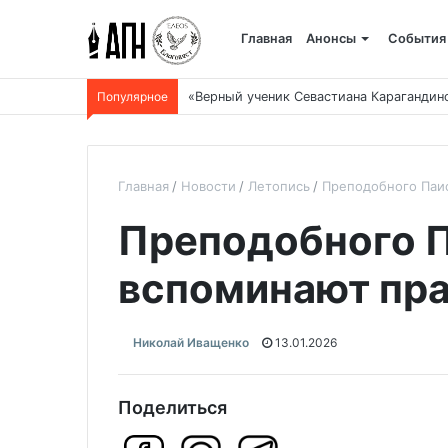
Главная
Анонсы
События
Популярное
Боровое: когда и как все начиналось, и 
Главная
Новости
Летопись
Преподобного Паи
Преподобного П
вспоминают пр
Николай Иващенко
13.01.2026
Поделиться