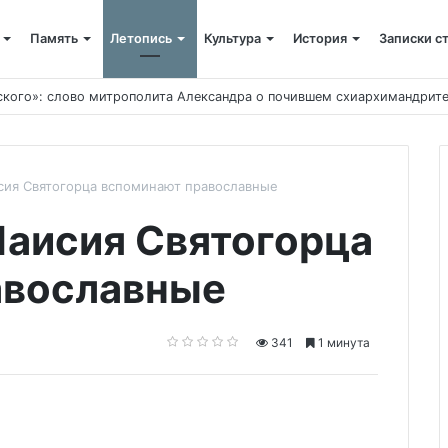
Память
Летопись
Культура
История
Записки с
кто все начинал
сия Святогорца вспоминают православные
аисия Святогорца
авославные
341
1 минута