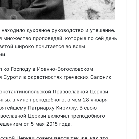
 находило духовное руководство и утешение.
я множество проповедей, которые по сей день
вятой широко почитается во всем
ии.
л ко Господу в Иоанно-Богословском
я Суроти в окрестностях греческих Салоник
Константинопольской Православной Церкви
тых в чине преподобного, о чем 28 января
вятейшему Патриарху Кириллу. В свою
вославной Церкви включил преподобного
ешением от 5 мая 2015 года.
сской Церкви совершается так же, как это