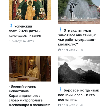
Успенский
Эти скульптуры
пост-2026: даты и
знают все алматинцы:
календарь питания
чьи работы украшают
5 августа 2026
мегаполис?
7 августа 2026
«Верный ученик
Боровое: когда и как
Севастиана
все начиналось, и кто
Карагандинского»:
все начинал
слово митрополита
Александра о почившем
7 августа 2026