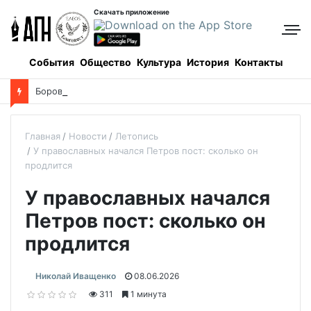
Скачать приложение
События
Общество
Культура
История
Контакты
Боровое: когда и как все начиналось, и кто все начинал
Главная
Новости
Летопись
У православных начался Петров пост: сколько он
продлится
У православных начался
Петров пост: сколько он
продлится
Николай Иващенко
08.06.2026
311
1 минута