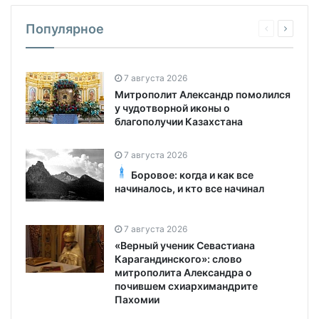
Популярное
7 августа 2026
Митрополит Александр помолился
у чудотворной иконы о
благополучии Казахстана
7 августа 2026
Боровое: когда и как все
начиналось, и кто все начинал
7 августа 2026
«Верный ученик Севастиана
Карагандинского»: слово
митрополита Александра о
почившем схиархимандрите
Пахомии