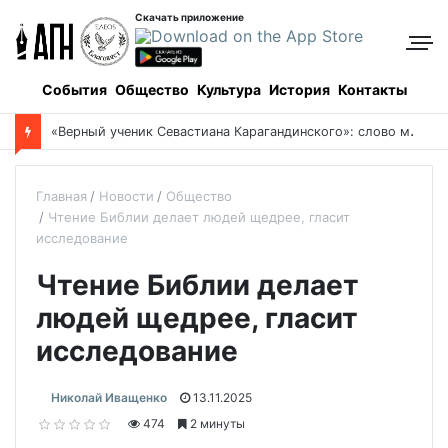
Скачать приложение
События
Общество
Культура
История
Контакты
«
Верный ученик Севастиана Карагандинского»: слово митрополита Александра о почившем схиархимандрите Пахомии
Главная
Новости
Общество
Чтение Библии делает людей щедрее, гласит
исследование
Чтение Библии делает
людей щедрее, гласит
исследование
Николай Иващенко
13.11.2025
474
2 минуты