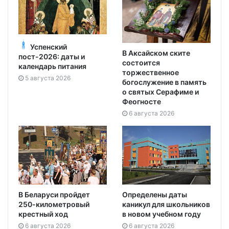
Успенский
В Аксайском ските
пост-2026: даты и
состоится
календарь питания
торжественное
5 августа 2026
богослужение в память
о святых Серафиме и
Феогносте
6 августа 2026
В Беларуси пройдет
Определены даты
250-километровый
каникул для школьников
крестный ход
в новом учебном году
6 августа 2026
6 августа 2026