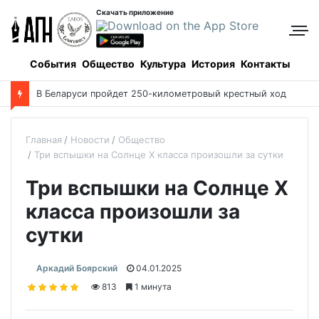
Скачать приложение
События
Общество
Культура
История
Контакты
В Беларуси пройдет 250-километровый крестный ход
Главная
Новости
Общество
Три вспышки на Солнце Х класса произошли за сутки
Три вспышки на Солнце Х
класса произошли за
сутки
Аркадий Боярский
04.01.2025
813
1 минута