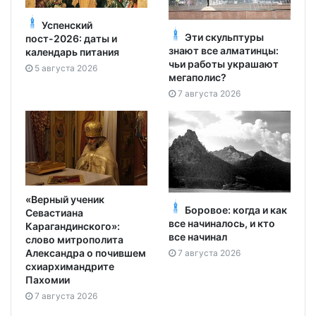
Успенский
Эти скульптуры
пост-2026: даты и
знают все алматинцы:
календарь питания
чьи работы украшают
5 августа 2026
мегаполис?
7 августа 2026
«Верный ученик
Боровое: когда и как
Севастиана
все начиналось, и кто
Карагандинского»:
все начинал
слово митрополита
Александра о почившем
7 августа 2026
схиархимандрите
Пахомии
7 августа 2026