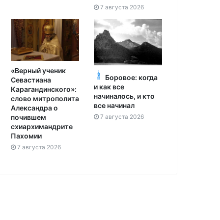
7 августа 2026
«Верный ученик
Боровое: когда
Севастиана
и как все
Карагандинского»:
начиналось, и кто
слово митрополита
все начинал
Александра о
7 августа 2026
почившем
схиархимандрите
Пахомии
7 августа 2026