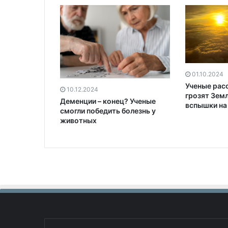
01.10.2024
Ученые расс
10.12.2024
грозят Зем
Деменции – конец? Ученые
вспышки на
смогли победить болезнь у
животных