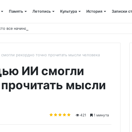
Память
Летопись
Культура
История
Записки с
кто все начинал
смогли рекордно точно прочитать мысли человека
щью ИИ смогли
 прочитать мысли
421
1 минута