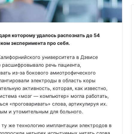
даря которому удалось распознать до 54
иком эксперимента про себя.
Калифорнийского университета в Дэвисе
е расшифровывало речь пациента,
вать из-за бокового амиотрофического
антировали электроды в область коры
ательную активность, которая, как известно,
система «мозг — компьютер» могла работать,
ься «проговаривать» слова, артикулируя их.
ным и утомительным для больного.
 ту же технологию имплантации электродов в
 попросили четырех испытуемых читать слова