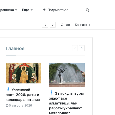
транника
Еще
Подписаться
О нас
Контакты
Главное
Успенский
Эти скульптуры
пост-2026: даты и
знают все
календарь питания
алматинцы: чьи
5 августа 2026
работы украшают
мегаполис?