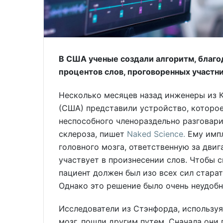
В США ученые создали алгоритм, благо
процентов слов, проговоренных участн
Несколько месяцев назад инженеры из 
(США) представили устройство, которо
неспособного членораздельно разговари
склероза, пишет
Naked Science.
Ему импл
головного мозга, ответственную за двиг
участвует в произнесении слов. Чтобы 
пациент должен был изо всех сил старат
Однако это решение было очень неудоб
Исследователи из Стэнфорда, используя
мозг, пошли другим путем. Сначала они