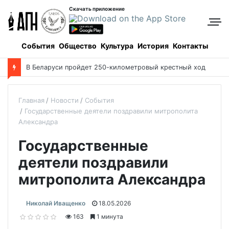
Скачать приложение
События
Общество
Культура
История
Контакты
О
пределены даты каникул для школьников в новом учебном году
Главная
Новости
События
Государственные деятели поздравили митрополита
Александра
Государственные
деятели поздравили
митрополита Александра
Николай Иващенко
18.05.2026
163
1 минута