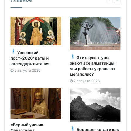
Успенский
Эти скульптуры
пост-2026: даты и
знают все алматинцы:
календарь питания
чьи работы украшают
5 августа 2026
мегаполис?
7 августа 2026
«Верный ученик
Боровое: когда и как
Севастиана
все начиналось, и кто
Карагандинского»: