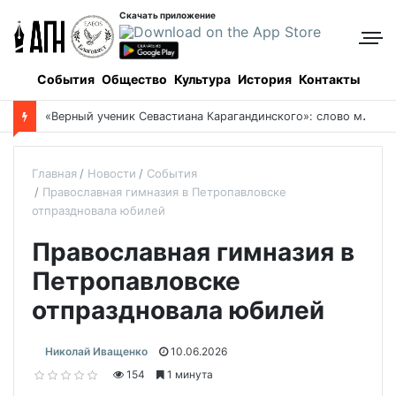
Скачать приложение
События
Общество
Культура
История
Контакты
«
Верный ученик Севастиана Карагандинского»: слово митрополита Александра о почившем схиархимандрите Пахомии
Главная
Новости
События
Православная гимназия в Петропавловске
отпраздновала юбилей
Православная гимназия в
Петропавловске
отпраздновала юбилей
Николай Иващенко
10.06.2026
154
1 минута