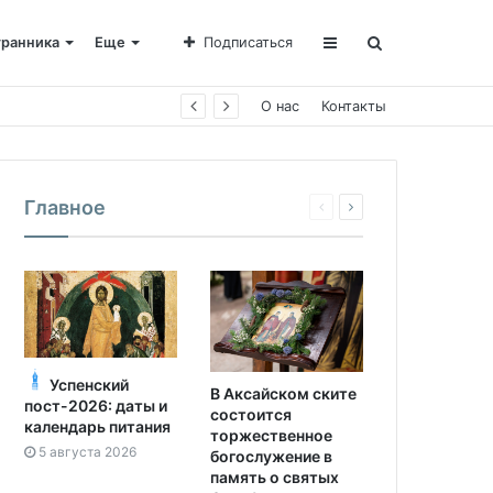
транника
Еще
Подписаться
О нас
Контакты
Главное
Успенский
В Аксайском ските
пост-2026: даты и
состоится
календарь питания
торжественное
5 августа 2026
богослужение в
память о святых