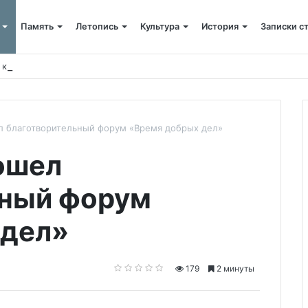
Память
Летопись
Культура
История
Записки с
 крестный ход
 благотворительный форум «Время добрых дел»
ошел
ьный форум
 дел»
179
2 минуты