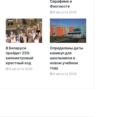
Серафиме и
Феогносте
6 августа 2026
Определены даты
В Беларуси
каникул для
пройдет 250-
школьников в
километровый
новом учебном
крестный ход
году
6 августа 2026
6 августа 2026