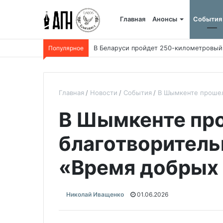
Главная
Анонсы
События
Популярное
В Беларуси пройдет 250-километровый
Главная
Новости
События
В Шымкенте прошел
В Шымкенте пр
благотворител
«Время добрых
Николай Иващенко
01.06.2026