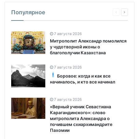
Популярное
7 августа 2026
Митрополит Александр помолился
у чудотворной иконы о
благополучии Казахстана
7 августа 2026
Боровое: когда и как все
начиналось, и кто все начинал
7 августа 2026
«Верный ученик Севастиана
Карагандинского»: слово
митрополита Александра о
почившем схиархимандрите
Пахомии