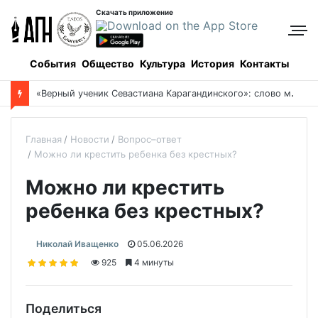
Скачать приложение
События
Общество
Культура
История
Контакты
«
Верный ученик Севастиана Карагандинского»: слово митрополита Александра о почившем схиархимандрите Пахомии
Главная
Новости
Вопрос–ответ
Можно ли крестить ребенка без крестных?
Можно ли крестить
ребенка без крестных?
Николай Иващенко
05.06.2026
925
4 минуты
Поделиться