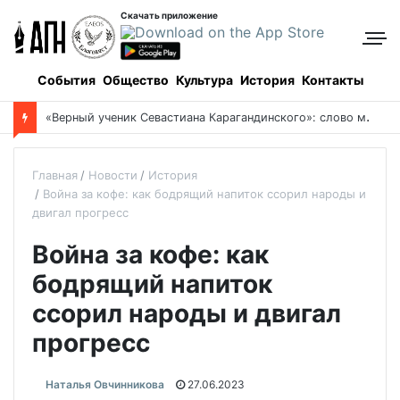
Скачать приложение
События
Общество
Культура
История
Контакты
Боровое: когда и как все начиналось, и кто все начинал
Главная
Новости
История
Война за кофе: как бодрящий напиток ссорил народы и
двигал прогресс
Война за кофе: как
бодрящий напиток
ссорил народы и двигал
прогресс
Наталья Овчинникова
27.06.2023