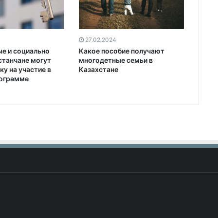
27.02.2024
Какое пособие получают
е и социально
многодетные семьи в
станчане могут
Казахстане
ку на участие в
рограмме