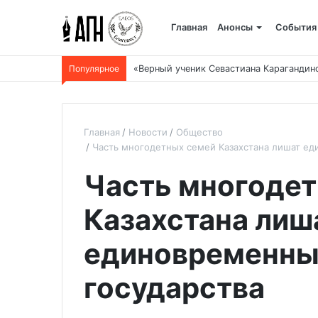
Главная
Анонсы
События
Популярное
«Верный ученик Севастиана Карагандин
Главная
Новости
Общество
Часть многодетных семей Казахстана лишат ед
Часть многоде
Казахстана лиш
единовременны
государства