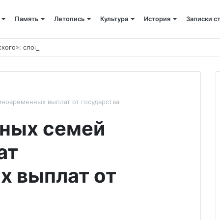
Память
Летопись
Культура
История
Записки с
ского»: слово митрополита Александра о почившем схиархимандрит
иновременных выплат от государства
тных семей
ат
х выплат от