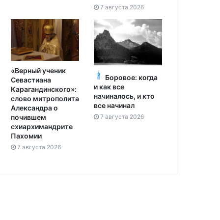
7 августа 2026
«Верный ученик
Боровое: когда
Севастиана
и как все
Карагандинского»:
начиналось, и кто
слово митрополита
все начинал
Александра о
7 августа 2026
почившем
схиархимандрите
Пахомии
7 августа 2026