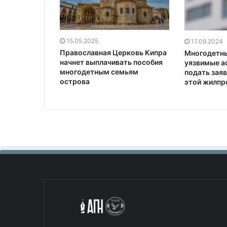
15.05.2025
17.09.2024
Православная Церковь Кипра
Многодетны
начнет выплачивать пособия
уязвимые а
многодетным семьям
подать заяв
острова
этой жилп