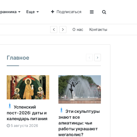
транника
Еще
Подписаться
е Пахомии
О нас
Контакты
Главное
Успенский
Эти скульптуры
пост-2026: даты и
знают все
календарь питания
алматинцы: чьи
5 августа 2026
работы украшают
мегаполис?