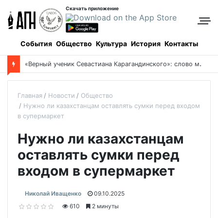
Скачать приложение
События
Общество
Культура
История
Контакты
«
Верный ученик Севастиана Карагандинского»: слово митрополита Александра о почившем схиархимандрите Пахомии
Главная
Новости
Общество
Нужно ли казахстанцам оставлять сумки перед входом
в супермаркет
Нужно ли казахстанцам
оставлять сумки перед
входом в супермаркет
Николай Иващенко
09.10.2025
610
2 минуты