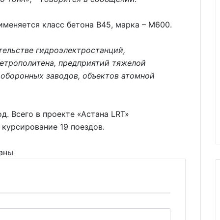
именяется класс бетона В45, марка – М600.
тельстве гидроэлектростанций,
метрополитена, предприятий тяжелой
 оборонных заводов, объектов атомной
од. Всего в проекте «Астана LRT»
 курсирование 19 поездов.
таны