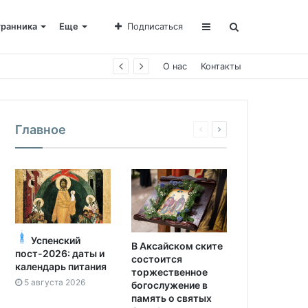
транника
Еще
Подписаться
О нас
Контакты
Главное
Успенский
В Аксайском ските
пост-2026: даты и
состоится
календарь питания
торжественное
5 августа 2026
богослужение в
память о святых