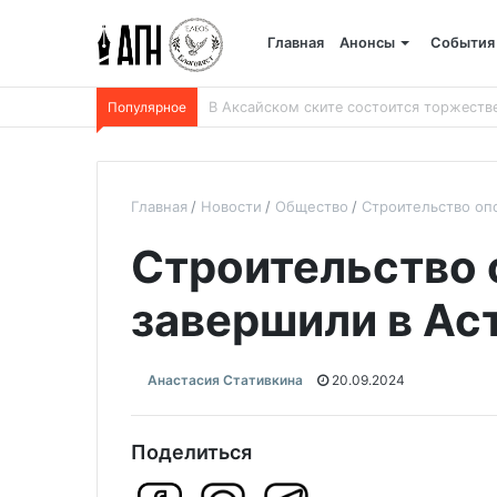
Главная
Анонсы
События
Популярное
В Беларуси пройдет 250-километровый
Главная
Новости
Общество
Строительство оп
Строительство 
завершили в Ас
Анастасия Стативкина
20.09.2024
Поделиться