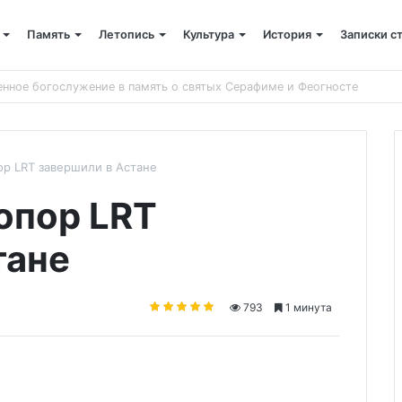
Память
Летопись
Культура
История
Записки с
 крестный ход
ор LRT завершили в Астане
опор LRT
тане
793
1 минута