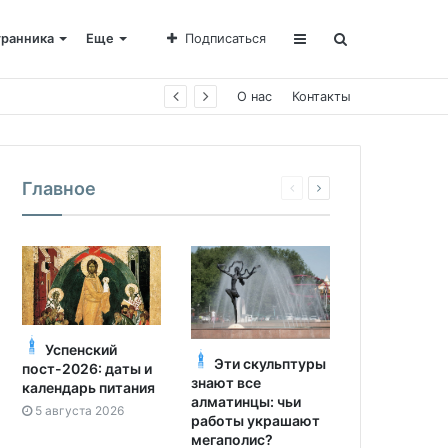
транника
Еще
Подписаться
О нас
Контакты
Главное
Успенский
Эти скульптуры
пост-2026: даты и
знают все
календарь питания
алматинцы: чьи
5 августа 2026
работы украшают
мегаполис?