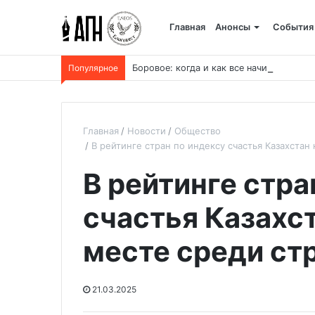
Главная
Анонсы
События
Популярное
Боровое: когда и как все начиналось, и 
Главная
Новости
Общество
В рейтинге стран по индексу счастья Казахстан
В рейтинге стра
счастья Казахс
месте среди ст
21.03.2025