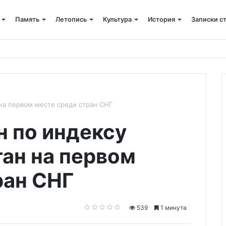
Память
Летопись
Культура
История
Записки с
кто все начинал
 на первом месте среди стран СНГ
н по индексу
тан на первом
ран СНГ
539
1 минута