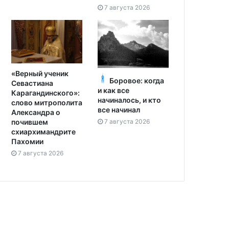
7 августа 2026
«Верный ученик
Боровое: когда
Севастиана
и как все
Карагандинского»:
начиналось, и кто
слово митрополита
все начинал
Александра о
7 августа 2026
почившем
схиархимандрите
Пахомии
7 августа 2026