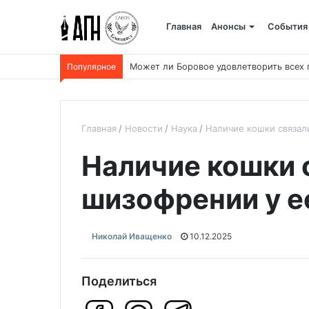
Главная
Анонсы
События
Популярное
Может ли Боровое удовлетворить всех
Главная
Новости
Наука
Наличие кошки связал
Наличие кошки 
шизофрении у е
Николай Иващенко
10.12.2025
Поделиться