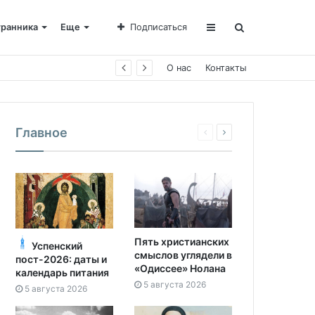
транника
Еще
Подписаться
О нас
Контакты
Главное
Пять христианских
Успенский
смыслов углядели в
пост-2026: даты и
«Одиссее» Нолана
календарь питания
5 августа 2026
5 августа 2026