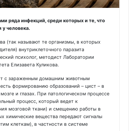
и ряда инфекций, среди которых и те, что
 у человека.
ва (так называют те организмы, в которых
дителя) внутриклеточного паразита
еский психолог, методист Лаборатории
ета Елизавета Куликова.
такт с зараженным домашним животным
 есть формированию образований – цист – в
мозге и глазах. При патологическом процессе
ельный процесс, который ведет к
ния мозговой ткани) и смещению работы в
ых химические вещества передают сигналы
гим клеткам), в частности в системе