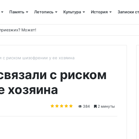
Память
Летопись
Культура
История
Записки с
 приезжих? Может!
и с риском шизофрении у ее хозяина
связали с риском
е хозяина
384
2 минуты