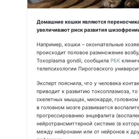
Домашние кошки являются переносчикам
увеличивают риск развития шизофрении
Например, кошки – окончательные хозяе
происходит половое размножение возбу
Toxoplasma gondii, сообщила
РБК
клинич
телепсихологии Пироговского университ
Эксперт пояснила, что у человека кон
приводит к развитию токсоплазмоза, то
скелетных мышцах, миокарде, головном 
в головном мозге развивается воспалит
прогрессированию энцефалита (воспале
нейротрансмиттерной системе (в котор
между нейронами или от нейронов к дру