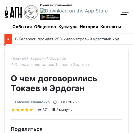
Скачать приложение
События
Общество
Культура
История
Контакты
В Беларуси пройдет 250-километровый крестный ход
Главная
Новости
События
О чем договорились Токаев и Эрдоган
О чем договорились
Токаев и Эрдоган
Николай Иващенко
30.07.2025
371
2 минуты
Поделиться