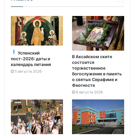
Успенский
В Аксайском ските
пост-2026: даты и
состоится
календарь питания
торжественное
5 августа 2026
богослужение в память
о святых Серафиме и
Феогносте
6 августа 2026