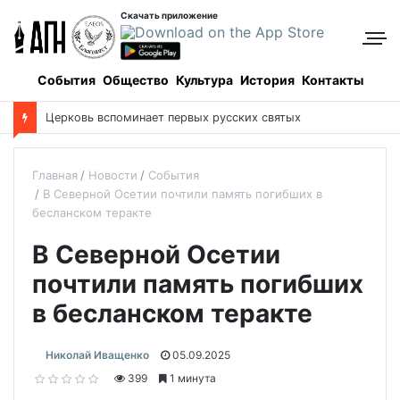
Скачать приложение
События
Общество
Культура
История
Контакты
Церковь вспоминает первых русских святых
Главная
Новости
События
В Северной Осетии почтили память погибших в
бесланском теракте
В Северной Осетии
почтили память погибших
в бесланском теракте
Николай Иващенко
05.09.2025
399
1 минута