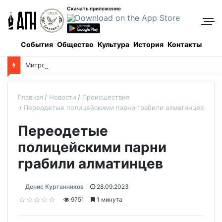
Скачать приложение
События
Общество
Культура
История
Контакты
М
итрополит Александр помолился у чудотворной иконы о благополучии Казахстана
Главная
Новости
Происшествия
Переодетые полицейскими парни грабили алматинцев
Переодетые
полицейскими парни
грабили алматинцев
Денис Курганников
28.09.2023
9751
1 минута