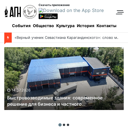
Скачать приложение
События
Общество
Культура
История
Контакты
«
Верный ученик Севастиана Карагандинского»: слово митрополита Александра о почившем схиархимандрите Пахомии
14.07.2026
Быстровозводимые здания: современное
решение для бизнеса и частного
строительства