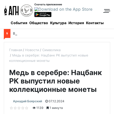
Скачать приложение
События
Общество
Культура
История
Контакты
В
Аксайском ските состоится торжественное богослужение в память о святых Серафиме и Феогносте
Главная
Новости
Символика
Медь в серебре: Нацбанк РК выпустил новые
коллекционные монеты
Медь в серебре: Нацбанк
РК выпустил новые
коллекционные монеты
Аркадий Боярский
07.12.2024
1139
1 минута