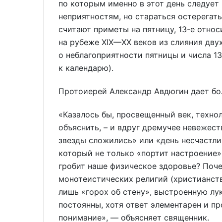
по которым именно в этот день следует
неприятностям, но стараться остерегать
считают приметы на пятницу, 13-е отно
на рубеже XIX—XX веков из слияния дву
о неблагоприятности пятницы и числа 13
к календарю).
Протоиерей Александр Авдюгин дает бо
«Казалось бы, просвещенный век, техно
объяснить, – и вдруг дремучее невежест
звезды сложились» или «день несчастли
который не только «портит настроение»
гробит наше физическое здоровье? Поч
монотеистических религий (христианств
лишь «горох об стену», выстроенную л
постоянны, хотя ответ элементарен и пр
понимание», — объясняет священник.