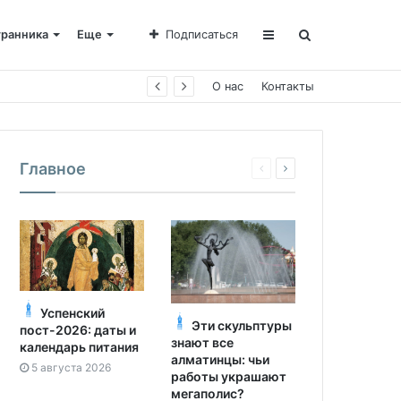
транника
Еще
Подписаться
е Пахомии
О нас
Контакты
Главное
Успенский
Эти скульптуры
пост-2026: даты и
знают все
календарь питания
алматинцы: чьи
5 августа 2026
работы украшают
мегаполис?