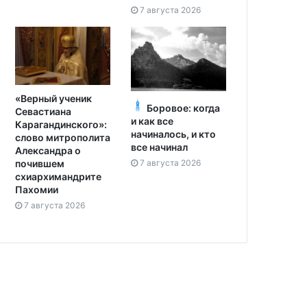
7 августа 2026
«Верный ученик
Боровое: когда
Севастиана
и как все
Карагандинского»:
начиналось, и кто
слово митрополита
все начинал
Александра о
7 августа 2026
почившем
схиархимандрите
Пахомии
7 августа 2026