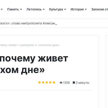
Память
Летопись
Культура
История
Записки с
ского»: слово митрополита Александра о почившем схиархимандрит
очему живет суеверие о «плохом дне»
 почему живет
охом дне»
1259
3 минуты