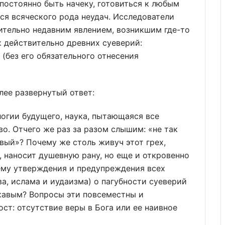
 постоянно быть начеку, готовиться к любым
ся всяческого рода неудач. Исследователи
сительно недавним явлением, возникшим где-то
х действительно древних суеверий:
 (без его обязательного отнесения
лее развернутый ответ:
логии будущего, наука, пытающаяся все
во. Отчего же раз за разом слышим: «не так
вый»? Почему же столь живуч этот грех,
, наносит душевную рану, но еще и откровенно
ему утверждения и предупреждения всех
а, ислама и иудаизма) о пагубности суеверий
укавым? Вопросы эти повсеместны и
ост: отсутствие веры в Бога или ее наивное