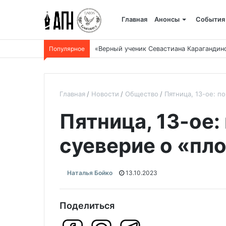
Главная
Анонсы
События
Популярное
«Верный ученик Севастиана Карагандин
Главная
Новости
Общество
Пятница, 13-ое: п
Пятница, 13-ое:
суеверие о «пл
Наталья Бойко
13.10.2023
Поделиться