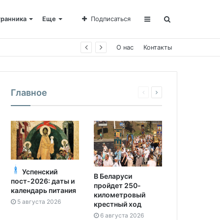
транника
Еще
Подписаться
О нас
Контакты
Главное
Успенский
В Беларуси
пост-2026: даты и
пройдет 250-
календарь питания
километровый
5 августа 2026
крестный ход
6 августа 2026