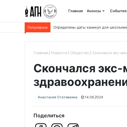
Главная
Анонсы
События
Популярное
Определены даты каникул для школьник
Главная
Новости
Общество
Скончался экс-ми
Скончался экс-
здравоохранен
Анастасия Стативкина
14.06.2024
Поделиться