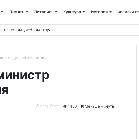
Память
Летопись
Культура
История
Записки с
ов в новом учебном году
нистр здравоохранения
министр
ия
1460
Меньше минуты