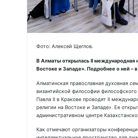
Фото: Алексей Щеглов.
В Алматы открылась II международная 
Востоке и Западе». Подробнее о ней – 
Алматинская православная духовная се
византийской философии философского 
Павла II в Кракове проводят II междун
религии на Востоке и Западе». Ее откры
административном центре Казахстанско
Как отмечают организаторы конференци
интеллектуальное пространство для ди