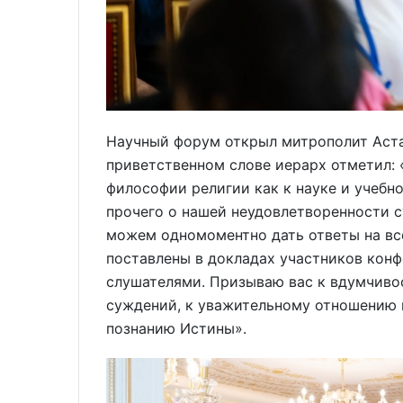
Научный форум открыл митрополит Аста
приветственном слове иерарх отметил:
философии религии как к науке и учебн
прочего о нашей неудовлетворенности 
можем одномоментно дать ответы на все
поставлены в докладах участников кон
слушателями. Призываю вас к вдумчивос
суждений, к уважительному отношению к
познанию Истины».