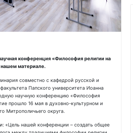
научная конференция «Философия религии на
в нашем материале.
минария совместно с кафедрой русской и
факультета Папского университета Иоанна
ародную научную конференцию «Философия
тие прошло 16 мая в духовно-культурном и
го Митрополичьего округа.
и: «Цель нашей конференции – создать общее
алога между традициями философии религии