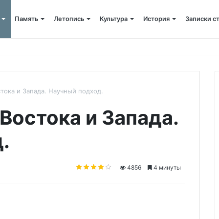
Память
Летопись
Культура
История
Записки с
кто все начинал
тока и Запада. Научный подход.
Востока и Запада.
.
4856
4 минуты