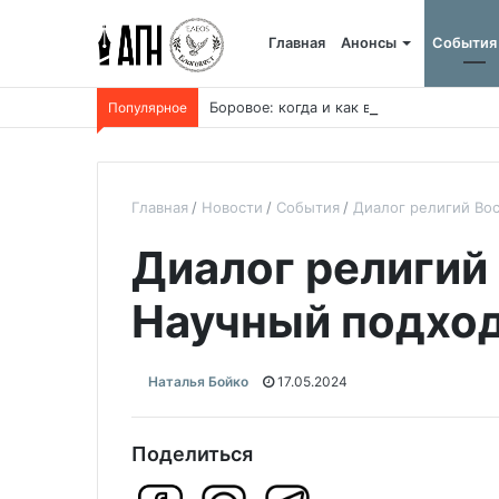
Главная
Анонсы
События
Популярное
Боровое: когда и как все начиналось, и 
Главная
Новости
События
Диалог религий Вос
Диалог религий 
Научный подход
Наталья Бойко
17.05.2024
Поделиться