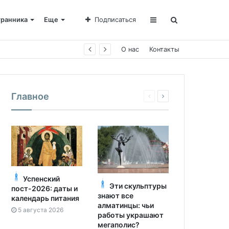
транника
Еще
Подписаться
О нас
Контакты
Главное
Успенский
Эти скульптуры
пост-2026: даты и
знают все
календарь питания
алматинцы: чьи
5 августа 2026
работы украшают
мегаполис?