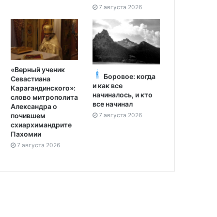
7 августа 2026
«Верный ученик
Боровое: когда
Севастиана
и как все
Карагандинского»:
начиналось, и кто
слово митрополита
все начинал
Александра о
7 августа 2026
почившем
схиархимандрите
Пахомии
7 августа 2026