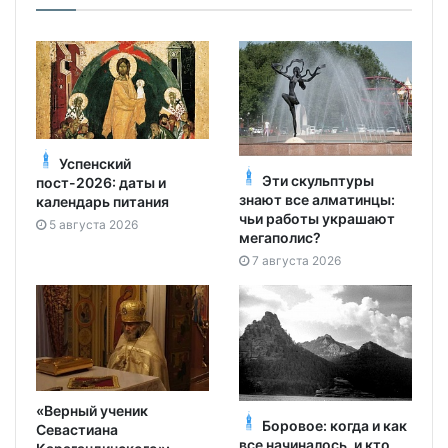
Успенский
Эти скульптуры
пост-2026: даты и
знают все алматинцы:
календарь питания
чьи работы украшают
5 августа 2026
мегаполис?
7 августа 2026
«Верный ученик
Боровое: когда и как
Севастиана
все начиналось, и кто