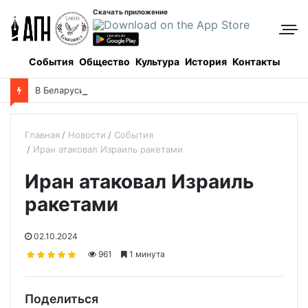
Скачать приложение
События
Общество
Культура
История
Контакты
В Беларуси пройдет 250-километровый крестный ход
Главная
Новости
События
Иран атаковал Израиль ракетами
Иран атаковал Израиль
ракетами
02.10.2024
961
1 минута
Поделиться