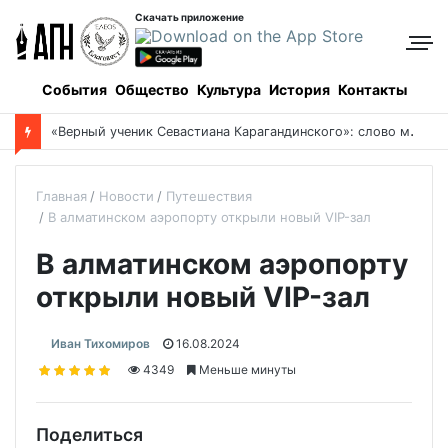
Скачать приложение
События
Общество
Культура
История
Контакты
«
Верный ученик Севастиана Карагандинского»: слово митрополита Александра о почившем схиархимандрите Пахомии
Главная
Новости
Путешествия
В алматинском аэропорту открыли новый VIP-зал
В алматинском аэропорту
открыли новый VIP-зал
Иван Тихомиров
16.08.2024
4349
Меньше минуты
Поделиться