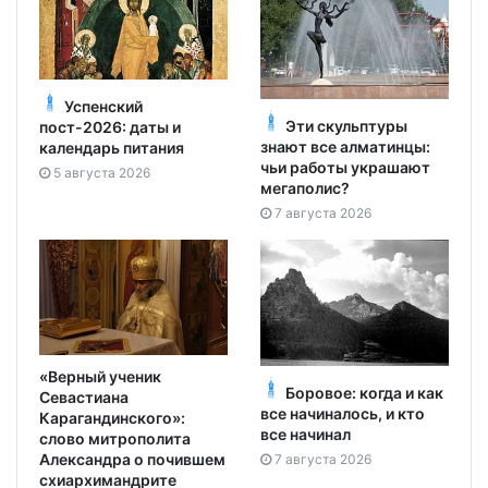
Успенский
Эти скульптуры
пост-2026: даты и
знают все алматинцы:
календарь питания
чьи работы украшают
5 августа 2026
мегаполис?
7 августа 2026
«Верный ученик
Боровое: когда и как
Севастиана
все начиналось, и кто
Карагандинского»:
все начинал
слово митрополита
Александра о почившем
7 августа 2026
схиархимандрите