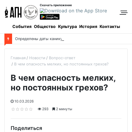
Скачать приложение
События
Общество
Культура
История
Контакты
О
пределены даты каникул для школьников в новом учебном году
Главная
Новости
Вопрос–ответ
В чем опасность мелких, но постоянных грехов?
В чем опасность мелких,
но постоянных грехов?
10.03.2026
293
2 минуты
Поделиться