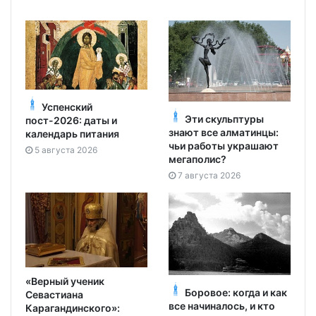
Успенский
Эти скульптуры
пост-2026: даты и
знают все алматинцы:
календарь питания
чьи работы украшают
5 августа 2026
мегаполис?
7 августа 2026
«Верный ученик
Боровое: когда и как
Севастиана
все начиналось, и кто
Карагандинского»: