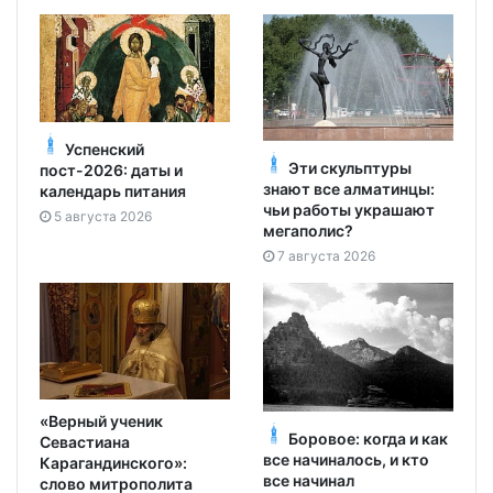
Успенский
Эти скульптуры
пост-2026: даты и
знают все алматинцы:
календарь питания
чьи работы украшают
5 августа 2026
мегаполис?
7 августа 2026
«Верный ученик
Боровое: когда и как
Севастиана
все начиналось, и кто
Карагандинского»:
все начинал
слово митрополита