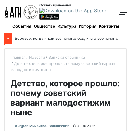
Скачать приложение
События
Общество
Культура
История
Контакты
М
итрополит Александр помолился у чудотворной иконы о благополучии Казахстана
Главная
Новости
Записки странника
Детство, которое прошло: почему советский вариант
малодостижим ныне
Детство, которое прошло:
почему советский
вариант малодостижим
ныне
Андрей Михайлов-Заилийский
01.06.2026