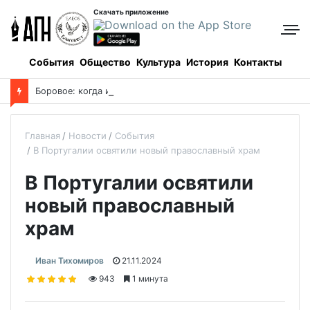
Скачать приложение
События
Общество
Культура
История
Контакты
Боровое: когда и как все начиналось, и кто все начинал
Главная
Новости
События
В Португалии освятили новый православный храм
В Португалии освятили
новый православный
храм
Иван Тихомиров
21.11.2024
943
1 минута