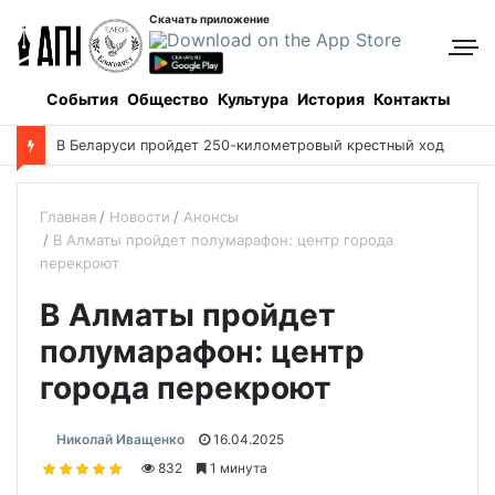
Скачать приложение
События
Общество
Культура
История
Контакты
В Беларуси пройдет 250-километровый крестный ход
Главная
Новости
Анонсы
В Алматы пройдет полумарафон: центр города
перекроют
В Алматы пройдет
полумарафон: центр
города перекроют
Николай Иващенко
16.04.2025
832
1 минута