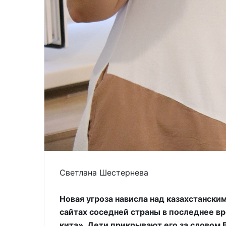
Светлана Шестернева
Новая угроза нависла над казахстанск
сайтах соседней страны в последнее в
кита». Дети прикрывают его за словом Вэ