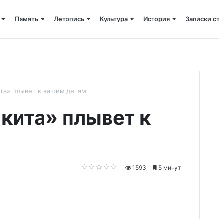
Память
Летопись
Культура
История
Записки с
 крестный ход
ита» плывет к нашим детям
кита» плывет к
1593
5 минут