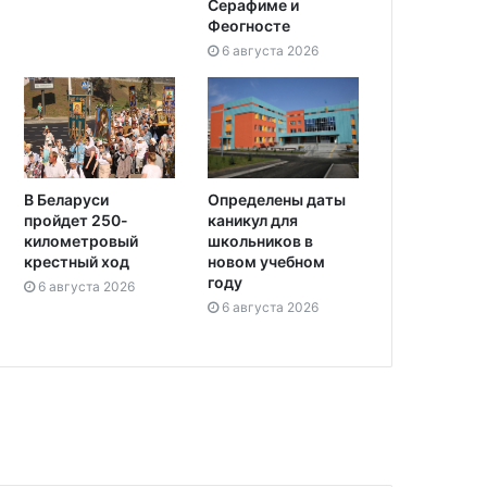
Серафиме и
Феогносте
6 августа 2026
Определены даты
В Беларуси
каникул для
пройдет 250-
школьников в
километровый
новом учебном
крестный ход
году
6 августа 2026
6 августа 2026