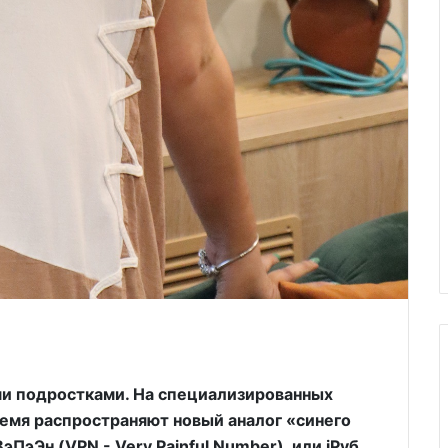
ими подростками. На специализированных
ремя распространяют новый аналог «синего
ПэЭн (VPN - Very Painful Number), или iPvб.