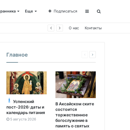
транника
Еще
Подписаться
О нас
Контакты
Главное
Успенский
В Аксайском ските
пост-2026: даты и
состоится
календарь питания
торжественное
5 августа 2026
богослужение в
память о святых