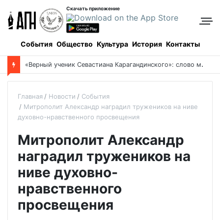
Скачать приложение
События
Общество
Культура
История
Контакты
«
Верный ученик Севастиана Карагандинского»: слово митрополита Александра о почившем схиархимандрите Пахомии
Главная
Новости
События
Митрополит Александр наградил тружеников на ниве
духовно-нравственного просвещения
Митрополит Александр
наградил тружеников на
ниве духовно-
нравственного
просвещения