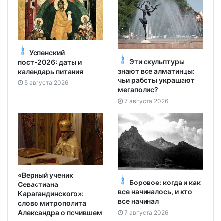
Успенский
Эти скульптуры
пост-2026: даты и
знают все алматинцы:
календарь питания
чьи работы украшают
5 августа 2026
мегаполис?
7 августа 2026
«Верный ученик
Боровое: когда и как
Севастиана
все начиналось, и кто
Карагандинского»:
все начинал
слово митрополита
Александра о почившем
7 августа 2026