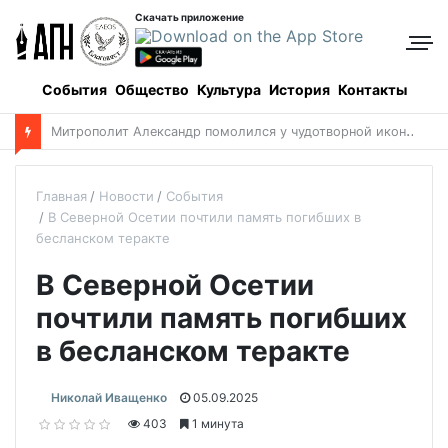
Скачать приложение
События
Общество
Культура
История
Контакты
В
Аксайском ските состоится торжественное богослужение в память о святых Серафиме и Феогносте
Главная
Новости
События
В Северной Осетии почтили память погибших в
бесланском теракте
В Северной Осетии
почтили память погибших
в бесланском теракте
Николай Иващенко
05.09.2025
403
1 минута