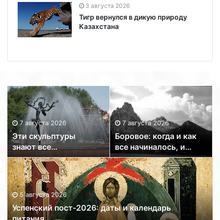
3 августа 2026
Тигр вернулся в дикую природу
Казахстана
7 августа 2026
7 августа 2026
Эти скульптуры
Боровое: когда и как
знают все
все начиналось, и
алматинцы: чьи
кто все начинал
работы украшают
мегаполис?
5 августа 2026
Успенский пост-2026: даты и календарь
питания