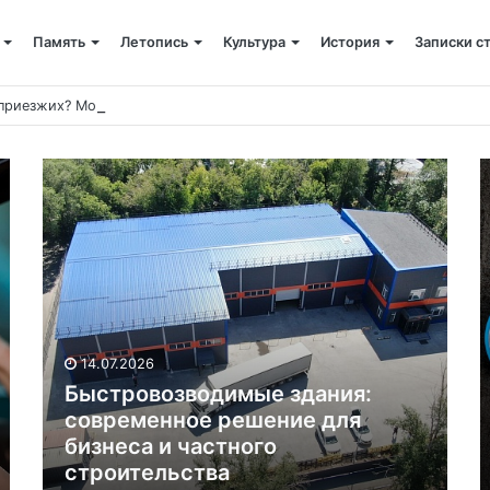
Память
Летопись
Культура
История
Записки с
 приезжих? Может!
14.07.2026
Быстровозводимые здания:
современное решение для
бизнеса и частного
строительства