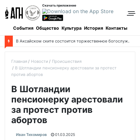
Скачать приложение
События
Общество
Культура
История
Контакты
В
Аксайском ските состоится торжественное богослужение в память о святых Серафиме и Феогносте
Главная
Новости
Происшествия
В Шотландии пенсионерку арестовали за протест
против абортов
В Шотландии
пенсионерку арестовали
за протест против
абортов
Иван Тихомиров
01.03.2025