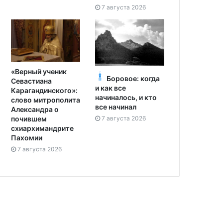
7 августа 2026
«Верный ученик
Боровое: когда
Севастиана
и как все
Карагандинского»:
начиналось, и кто
слово митрополита
все начинал
Александра о
7 августа 2026
почившем
схиархимандрите
Пахомии
7 августа 2026