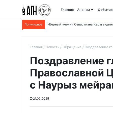
Главная
Анонсы
События
Популярное
«Верный ученик Севастиана Карагандин
Главная
Новости
Обращение
Поздравление гл
Поздравление г
Православной Ц
с Наурыз мейр
21.03.2025