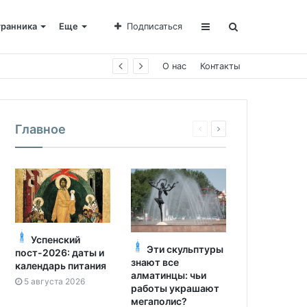
транника
Еще
Подписаться
е Пахомии
О нас
Контакты
Главное
Успенский
Эти скульптуры
пост-2026: даты и
знают все
календарь питания
алматинцы: чьи
5 августа 2026
работы украшают
мегаполис?