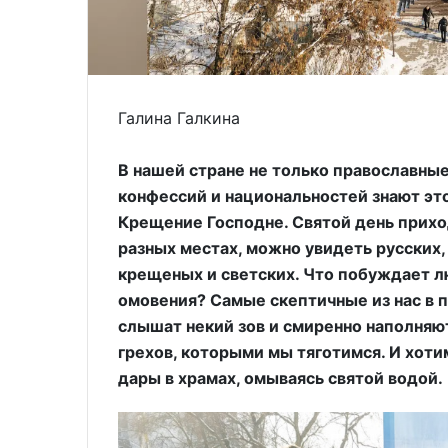
Галина Галкина
Фото: АПН
В нашей стране не только православны
конфессий и национальностей знают эт
Крещение Господне. Святой день приход
разных местах, можно увидеть русских, 
крещеных и светских. Что побуждает л
омовения? Самые скептичные из нас в 
слышат некий зов и смиренно наполняют
грехов, которыми мы тяготимся. И хоти
дары в храмах, омываясь святой водой.