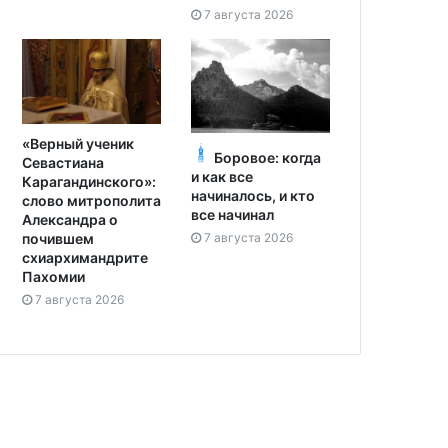
7 августа 2026
«Верный ученик
Боровое: когда
Севастиана
и как все
Карагандинского»:
начиналось, и кто
слово митрополита
все начинал
Александра о
7 августа 2026
почившем
схиархимандрите
Пахомии
7 августа 2026