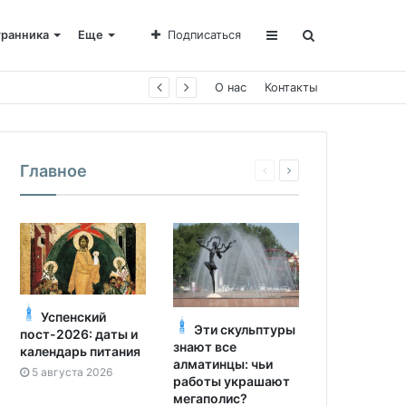
транника
Еще
Подписаться
е Пахомии
О нас
Контакты
Главное
Успенский
Эти скульптуры
пост-2026: даты и
знают все
календарь питания
алматинцы: чьи
5 августа 2026
работы украшают
мегаполис?