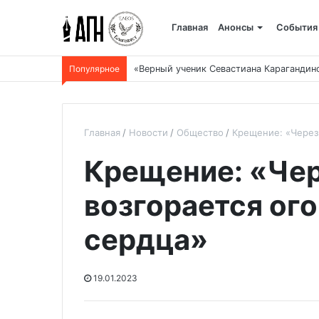
Главная
Анонсы
События
Популярное
«Верный ученик Севастиана Карагандин
Главная
Новости
Общество
Крещение: «Через 
Крещение: «Чер
возгорается ог
сердца»
19.01.2023