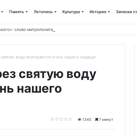
Память
Летопись
Культура
История
Записки с
ского»: слово митрополита Александра о почившем схиархимандрит
святую воду возгорается огонь нашего сердца»
ез святую воду
онь нашего
1340
7 минут